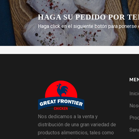
HAGA SU PEDIDO POR T
Haga click en el siguiente botón para ponerse 
ME
Inic
Nos
Nos dedicamos a la venta y
Pro
distribución de una gran variedad de
Serv
productos alimenticios, tales como