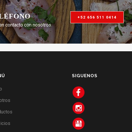
ELÉFONO
+52 656 511 0414
en contacto con nosotros.
NÚ
SIGUENOS
io
otros
ductos
icios