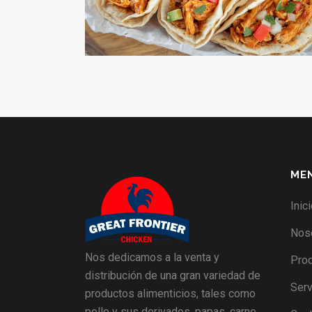
ME
Inic
Nos
Nos dedicamos a la venta y
Pro
distribución de una gran variedad de
Serv
productos alimenticios, tales como
pollo y sus derivados, papas, carne