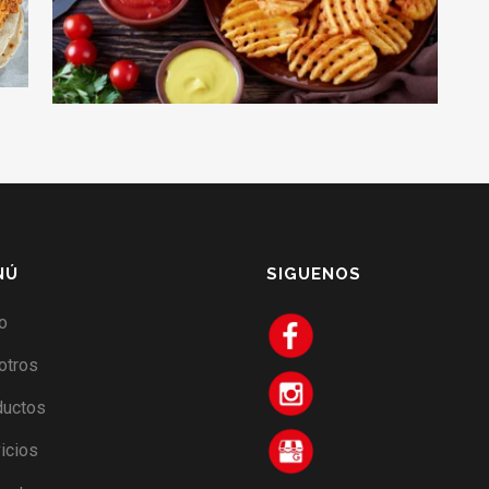
NÚ
SIGUENOS
io
otros
ductos
icios