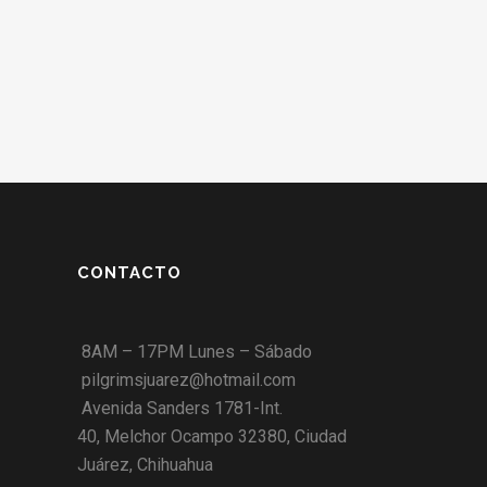
CONTACTO
8AM – 17PM Lunes – Sábado
pilgrimsjuarez@hotmail.com
Avenida Sanders 1781-Int.
40, Melchor Ocampo 32380, Ciudad
Juárez, Chihuahua