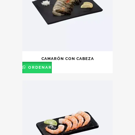
(+20kg)
Camarón 61/70
$202.00 kg – $146.00 kg
(+20kg)
Camarón 71/90
$190.00 kg – $150.00 kg
(+20kg)
CAMARÓN CON CABEZA
ORDENAR